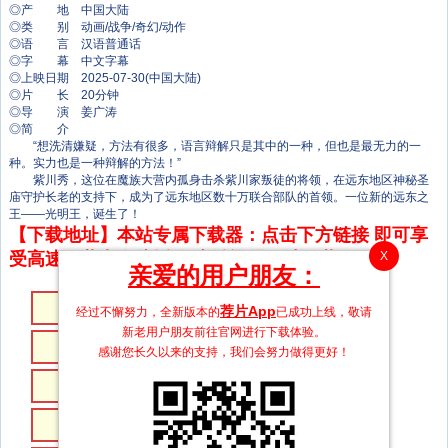
◎产 地 中国大陆
◎类 别 动画/战争/奇幻/动作
◎语 言 汉语普通话
◎字 幕 中文字幕
◎上映日期 2025-07-30(中国大陆)
◎片 长 20分钟
◎导 演 姜广涛
◎简 介
“想洗清嫌疑，方法有很多，语言辩解只是其中的一种，但也是最无力的一
种。实力也是一种辩解的方法！”
紫川秀，这位在魔族大营内孤身击杀紫川家叛徒的将领，在远东地区神秘圣
庙守护长老的支持下，成为了远东地区数十万联合部队的首领。一位新的远东之
王——光明王，诞生了！
【下载地址】本站专属下载器：点击下方链接 即可享
受高速下载和在线播放 专治迅雷无法下载
X
亲爱的用户朋友：
第40集
第39集
荐片App
经过不懈努力，全新版本的
已成功上线，敬请
新老用户朋友前往官网进行下载体验。
第38集
第37集
感谢您长久以来的支持，我们会努力做得更好！
第36集
第35集
第34集
第33集