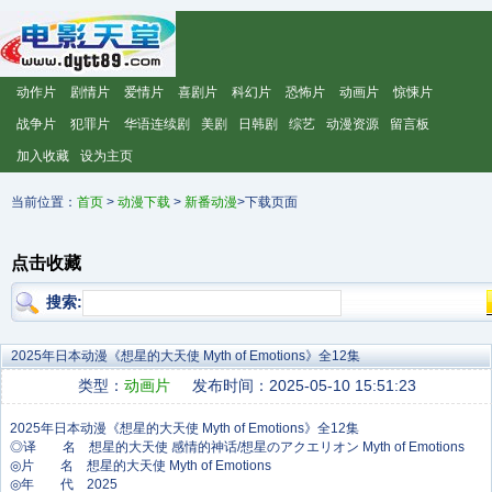
动作片
剧情片
爱情片
喜剧片
科幻片
恐怖片
动画片
惊悚片
战争片
犯罪片
华语连续剧
美剧
日韩剧
综艺
动漫资源
留言板
加入收藏
设为主页
当前位置：
首页
>
动漫下载
>
新番动漫
>下载页面
点击收藏
搜索:
2025年日本动漫《想星的大天使 Myth of Emotions》全12集
类型：
动画片
发布时间：2025-05-10 15:51:23
◎译 名 想星的大天使 感情的神话/想星のアクエリオン Myth of Emotions
◎片 名 想星的大天使 Myth of Emotions
◎年 代 2025