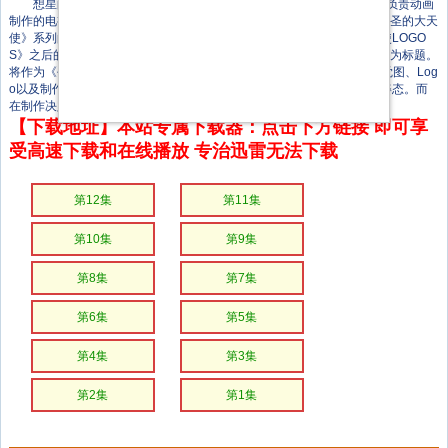
想星的大天使 Myth of Emotions》是由河森正治原作，SATELIGHT负责动画
制作的电视动画作品。它是《创圣的大天使 LOGOS》的续作，也是《创圣的大天
使》系列的第4季。《想星的大天使》是继2015年播出的《创圣的大天使LOGO
S》之后的系列最新作，该作以带有“情感神话”意味的“Myth of Emotions”为标题。
将作为《创圣的大天使（Aquarion）》系列的第4季开播。 该作的主视觉图、Log
o以及制作决定PV已公开。在视觉图中，描绘了全新的机械天使挥拳的姿态。而
在制作决定PV中，收录了该系列历代作品的影像信息。
【下载地址】本站专属下载器：点击下方链接 即可享
受高速下载和在线播放 专治迅雷无法下载
第12集
第11集
第10集
第9集
第8集
第7集
第6集
第5集
第4集
第3集
第2集
第1集