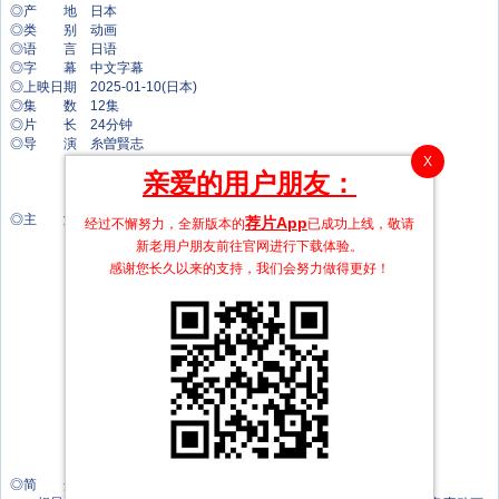
◎产 地 日本
◎类 别 动画
◎语 言 日语
◎字 幕 中文字幕
◎上映日期 2025-01-10(日本)
◎集 数 12集
◎片 长 24分钟
◎导 演 糸曽賢志
X
阿部信行
亲爱的用户朋友：
根本勇気
山根裕二郎
◎主 演 花守由美里
荐片App
经过不懈努力，全新版本的
已成功上线，敬请
和气杏未
新老用户朋友前往官网进行下载体验。
小市真琴
感谢您长久以来的支持，我们会努力做得更好！
丰崎爱生
小原好美
七海弘希
安野希世乃
湧津ユウミ
榎木淳弥
石川由依
东山奈央
逢坂良太
川端偲绪里
市道真央
◎简 介